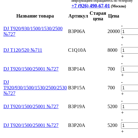
информацией обращайтесь по телефону
+7 (926) 490-67-01
(Москва)
Старая
Название товара
Артикул
Цена
цена
-
DJ T920/930/1500/1530/2500
B3P06A
20000
№727
+
-
DJ T120/520 №711
C1Q10A
8000
+
-
DJ T920/1500/25001 №727
B3P14A
700
+
-
DJ
T920/930/1500/1530/2500/2530
B3P15A
700
№727
+
-
DJ T920/1500/25001 №727
B3P19A
5200
+
-
DJ T920/1500/25001 №727
B3P20A
5200
+