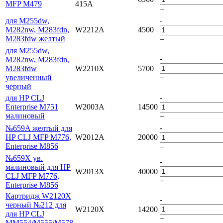
MFP M479
415A
+
-
для M255dw,
M282nw, M283fdn,
W2212A
4500
M283fdw желтый
+
для M255dw,
-
M282nw, M283fdn,
M283fdw
W2210X
5700
увеличенный
+
черный
-
для HP CLJ
Enterprise M751
W2003A
14500
малиновый
+
-
№659A желтый для
HP CLJ MFP M776,
W2012A
20000
Enterprise M856
+
№659X ув.
-
малиновый для HP
W2013X
40000
CLJ MFP M776,
+
Enterprise M856
Картридж W2120X
-
черный №212 для
W2120X
14200
для HP CLJ
+
MM554/M555/M578