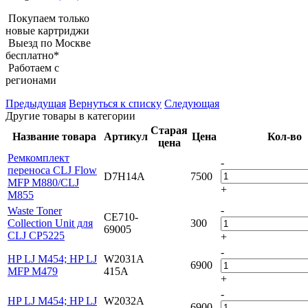
Покупаем только
новые картриджи
Выезд по Москве
бесплатно*
Работаем с
регионами
Предыдущая
Вернуться к списку
Следующая
Другие товары в категории
Старая
Название товара
Артикул
Цена
Кол-во
цена
Ремкомплект
-
переноса CLJ Flow
D7H14A
7500
MFP M880/CLJ
+
M855
-
Waste Toner
CE710-
Collection Unit для
300
69005
CLJ CP5225
+
-
HP LJ M454; HP LJ
W2031A
6900
MFP M479
415A
+
-
HP LJ M454; HP LJ
W2032A
6900