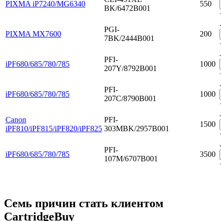
PIXMA iP7240/MG6340
550
BK/6472B001
PGI-
PIXMA MX7600
200
7BK/2444B001
PFI-
iPF680/685/780/785
1000
207Y/8792B001
PFI-
iPF680/685/780/785
1000
207C/8790B001
Canon
PFI-
1500
iPF810/iPF815/iPF820/iPF825
303MBK/2957B001
PFI-
iPF680/685/780/785
3500
107M/6707B001
Семь причин стать клиентом
CartridgeBuy