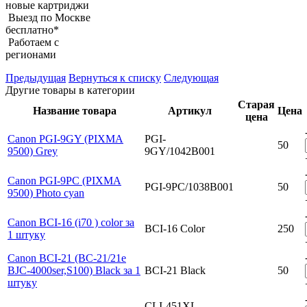
новые картриджи
Выезд по Москве
бесплатно*
Работаем с
регионами
Предыдущая
Вернуться к списку
Следующая
Другие товары в категории
Старая
Название товара
Артикул
Цена
цена
Canon PGI-9GY (PIXMA
PGI-
50
9500) Grey
9GY/1042B001
Canon PGI-9PC (PIXMA
PGI-9PC/1038B001
50
9500) Photo cyan
Canon BCI-16 (i70 ) color за
BCI-16 Color
250
1 штуку
Canon BCI-21 (BC-21/21e
BJC-4000ser,S100) Black за 1
BCI-21 Black
50
штуку
CLI-451XL